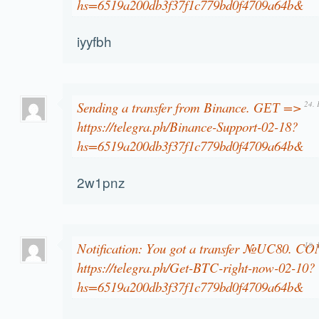
hs=6519a200db3f37f1c779bd0f4709a64b&
iyyfbh
Sending a transfer from Binance. GЕТ =>
24. 
https://telegra.ph/Binance-Support-02-18?
hs=6519a200db3f37f1c779bd0f4709a64b&
2w1pnz
Notification: You got a transfer №UC80. 
18. 
https://telegra.ph/Get-BTC-right-now-02-10?
hs=6519a200db3f37f1c779bd0f4709a64b&