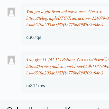
You got a gift from unknown user. Get >>
https://telegra.ph/BTC-Transaction--221079-
hs=6519a200db3f37f1c779bd0f4709a64b&
cu07qs
Transfer 51 162 US dollars. Gо tо withdrаw
27. 
https://forms.yandex.com/cloud/65db1184c09
hs=6519a200db3f37f1c779bd0f4709a64b&
m311mw