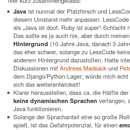
hier kurz zusammengefasst:
Java
ist nunmal der Platzhirsch und LessCod
diesem Umstand mehr anpassen. LessCode d
als „Java ist doof, Ruby ist super“-Schlach
Das sollte es ja auch nie, aber durch meine
Hintergrund
(10 Jahre Java, danach 3 Jahre
das eher schwer, solange zu LessCode kein
anderem Hintergrund dazustoßen. Hatte int
Diskussionen mit
Andreas Madsack
und
Pet
dem Django/Python-Lager; würde mich echt 
sich das weiterentwickelt!
Klarer herausstellen, dass ca. die Hälfte der
keine dynamischen Sprachen
verlangen, 
Java funktionieren.
Solange der Sprachanteil eine so große Rol
spielt, ist das Gefahrpotenzial, für einen
emo