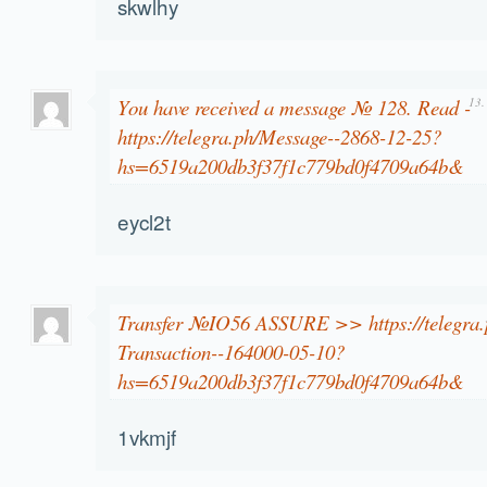
skwlhy
You have received a message № 128. Read -
13.
https://telegra.ph/Message--2868-12-25?
hs=6519a200db3f37f1c779bd0f4709a64b&
eycl2t
Transfer №IO56 ASSURE >> https://telegra
Transaction--164000-05-10?
hs=6519a200db3f37f1c779bd0f4709a64b&
1vkmjf