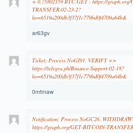
+ 0.75802159 BTC.GET - https://graph.or
TRANSFER-02-23-2?
hs=6519a200db3f37f1c779bd0f4709a64b&
ar63gv
Ticket; Process NoGI91. VERIFY >>
https://telegra.ph/Binance-Support-02-18?
hs=6519a200db3f37f1c779bd0f4709a64b&
0mtmaw
Notification; Process NoGC26. WITHDRAW
28. 
https://graph.org/GET-BITCOIN-TRANSFER