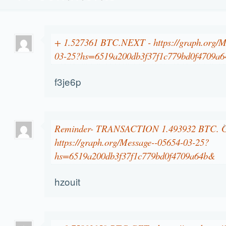
+ 1.527361 BTC.NEXT - https://graph.org/M
03-25?hs=6519a200db3f37f1c779bd0f4709a
f3je6p
Reminder- TRANSACTION 1.493932 BTC. 
3
https://graph.org/Message--05654-03-25?
hs=6519a200db3f37f1c779bd0f4709a64b&
hzouit