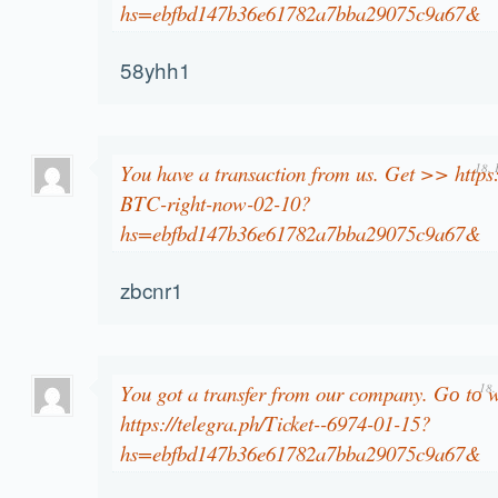
hs=ebfbd147b36e61782a7bba29075c9a67&
58yhh1
You have a transaction from us. Get >> https:
18. 
BTC-right-now-02-10?
hs=ebfbd147b36e61782a7bba29075c9a67&
zbcnr1
You got a transfer from our company. Gо tо
18.
https://telegra.ph/Ticket--6974-01-15?
hs=ebfbd147b36e61782a7bba29075c9a67&