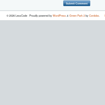
© 2026 LessCode · Proudly powered by
WordPress
Green Park 2
by
Cordobo
.
&