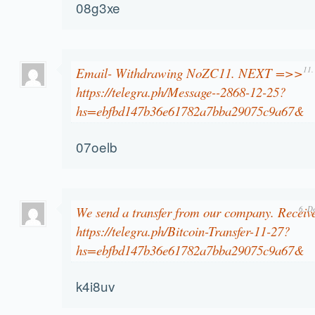
08g3xe
Email- Withdrawing NoZC11. NEXT =>>
11.
https://telegra.ph/Message--2868-12-25?
hs=ebfbd147b36e61782a7bba29075c9a67&
07oelb
We send a transfer from our company. Recei
6. D
https://telegra.ph/Bitcoin-Transfer-11-27?
hs=ebfbd147b36e61782a7bba29075c9a67&
k4i8uv