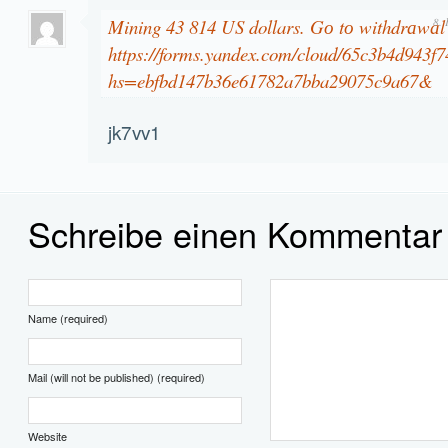
Mining 43 814 US dollars. Gо tо withdrаwа
8.
https://forms.yandex.com/cloud/65c3b4d943f7
hs=ebfbd147b36e61782a7bba29075c9a67&
jk7vv1
Schreibe einen Kommentar
Name (required)
Mail (will not be published) (required)
Website