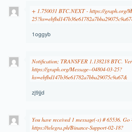
+ 1.750031 BTC.NEXT - https://graph.org/M
1
25?hs=ebfbd147b36e61782a7bba29075c9a6
1oggyb
Notification; TRANSFER 1.138218 BTC. Ver
https://graph.org/Message--04804-03-25?
hs=ebfbd147b36e61782a7bba29075c9a67&
zj9jjd
You have received 1 message(-s) # 65536. Go 
https://telegra.ph/Binance-Support-02-18?