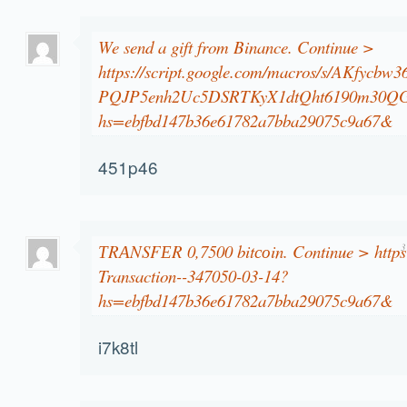
We send a gift from Binance. Continue >
https://script.google.com/macros/s/AKfycbw
PQJP5enh2Uc5DSRTKyX1dtQht6190m30Q
hs=ebfbd147b36e61782a7bba29075c9a67&
451p46
ТRАNSFЕR 0,7500 bitсоin. Continue > https:
3
Transaction--347050-03-14?
hs=ebfbd147b36e61782a7bba29075c9a67&
i7k8tl