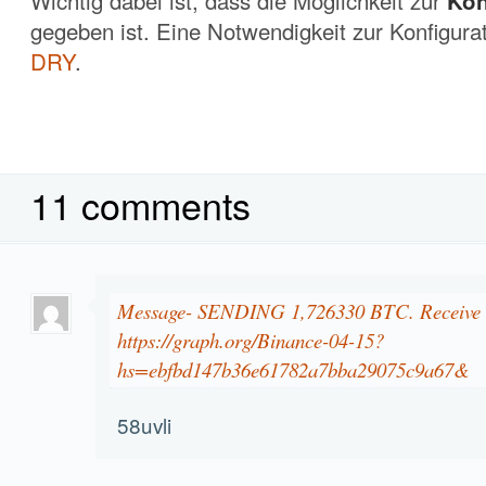
Wichtig dabei ist, dass die Möglichkeit zur
Kon
gegeben ist. Eine Notwendigkeit zur Konfigura
DRY
.
11 comments
Message- SENDING 1,726330 BTC. Receiv
https://graph.org/Binance-04-15?
hs=ebfbd147b36e61782a7bba29075c9a67&
58uvli